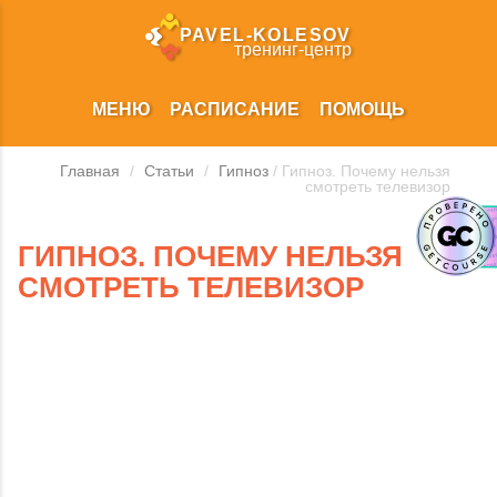
PAVEL‑KOLESOV
тренинг‑центр
МЕНЮ
РАСПИСАНИЕ
ПОМОЩЬ
Главная
/
Статьи
/
Гипноз
/ Гипноз. Почему нельзя
смотреть телевизор
ГИПНОЗ. ПОЧЕМУ НЕЛЬЗЯ
СМОТРЕТЬ ТЕЛЕВИЗОР