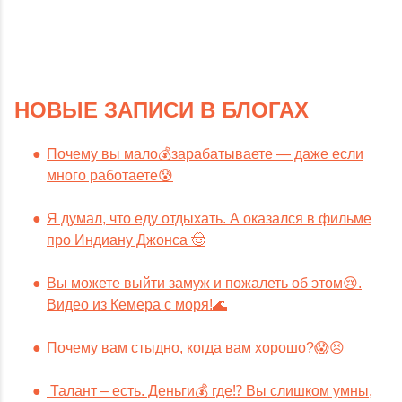
НОВЫЕ ЗАПИСИ В БЛОГАХ
Почему вы мало💰зарабатываете — даже если
много работаете😰
Я думал, что еду отдыхать. А оказался в фильме
про Индиану Джонса 🤠
Вы можете выйти замуж и пожалеть об этом😢.
Видео из Кемера с моря!🌊
Почему вам стыдно, когда вам хорошо?😱😣
Талант – есть. Деньги💰 где⁉️ Вы слишком умны,