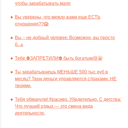
чтобы зарабатывать мало
Вы уверены, что между вами еще ЕСТЬ
отношения??😱
Вы – не добрый человек: Возможно, вы просто
б...ь
Тебе ⛔️ЗАПРЕТИЛИ⛔️ быть богатым😢😬
Ты зарабатываешь МЕНЬШЕ 500 тыс руб в
месяц? Твои деньги управляются страхами. НЕ
твоими.
Тебя обманули! Красиво. Убедительно. С детства:
Что лучший отдых — это смена вида
деятельности.