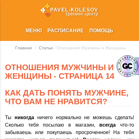
PAVEL‑KOLESOV
тренинг‑центр
МЕНЮ
РАСПИСАНИЕ
ПОМОЩЬ
Главная
/
Статьи
/ Отношения Мужчины и Женщины
ОТНОШЕНИЯ МУЖЧИНЫ И
ЖЕНЩИНЫ - СТРАНИЦА 14
КАК ДАТЬ ПОНЯТЬ МУЖЧИНЕ,
ЧТО ВАМ НЕ НРАВИТСЯ?
Ты
никогда
ничего нормально не можешь сделать!
Сколько тебя посылаю в магазин,
всегда
что-то
забываешь или покупаешь просроченное! На тебя