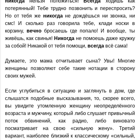
никогда
нельзя положиться!
Всегда
ходишь как
потерянный! Тебе трудно позвонить и переспросить?
Но от тебя же
никогда
не дождёшься ни звонка, ни
смс! И сколько раз говорила тебе, клади носки в
корзину,
вечно
бросаешь где попало! И вообще, ты
живёшь, как свинья!
Никогда
не помоешь даже кружку
за собой! Никакой от тебя помощи,
всегда
всё сама!
Думаете, это мама отчитывает сына? Увы! Многие
женщины позволяют себе такие нотации в сторону
своих мужей.
Если углубиться в ситуацию и заглянуть в дом, где
слышатся подобные высказывания, то, скорее всего,
вы увидите утомленную женщину неопределённого
возраста и мужчину, который либо слушает привычный
поток обвинений, как радио, либо виновато
посматривает на свою «сильную жену». Третий
вариант, наиболее близкий к классическому «сильный,