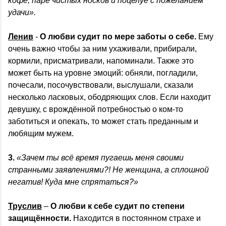
кофе, паре чистых носков и поцелуе с пожеланием
удачи».
Ленив
-
О любви судит по мере заботы о себе.
Ему
очень важно чтобы за ним ухаживали, прибирали,
кормили, присматривали, напоминали. Также это
может быть на уровне эмоций: обняли, погладили,
почесали, посочувствовали, выслушали, сказали
несколько ласковых, ободряющих слов. Если находит
девушку, с врождённой потребностью о ком-то
заботиться и опекать, то может стать преданным и
любящим мужем.
3.
«Зачем ты всё время пугаешь меня своими
странными заявлениями?! Не женщина, а сплошной
негатив! Куда мне спрятаться?»
Труслив
–
О любви к себе судит по степени
защищённости.
Находится в постоянном страхе и