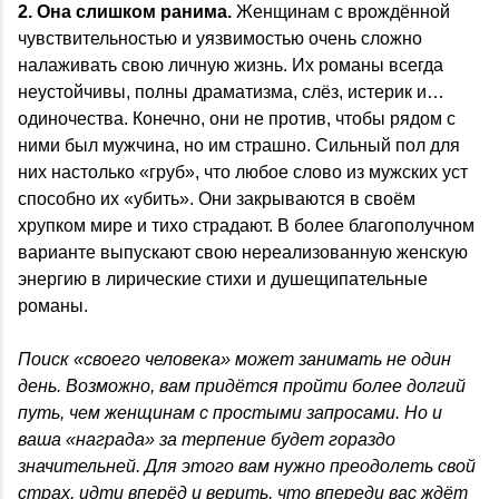
2. Она слишком ранима.
Женщинам с врождённой
чувствительностью и уязвимостью очень сложно
налаживать свою личную жизнь. Их романы всегда
неустойчивы, полны драматизма, слёз, истерик и…
одиночества. Конечно, они не против, чтобы рядом с
ними был мужчина, но им страшно. Сильный пол для
них настолько «груб», что любое слово из мужских уст
способно их «убить». Они закрываются в своём
хрупком мире и тихо страдают. В более благополучном
варианте выпускают свою нереализованную женскую
энергию в лирические стихи и душещипательные
романы.
Поиск «своего человека» может занимать не один
день. Возможно, вам придётся пройти более долгий
путь, чем женщинам с простыми запросами. Но и
ваша «награда» за терпение будет гораздо
значительней. Для этого вам нужно преодолеть свой
страх, идти вперёд и верить, что впереди вас ждёт