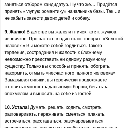
заняться отбором кандидатур. Ну что же… Придётся
принять «глупую романтику» начальника базы. Так…и
не забыть завести двоих детей и собаку.
9. Жалко!
В детстве вы жалели птичек, котят, жучков,
червячков. Про вас все в один голос говорят: «Золотой
человек!» Вы можете собой гордиться. Такого
терпения, сострадания и жалости к ближнему
невозможно представить ни одному разумному
существу. Только вы способны принять, обогреть,
накормить, отмыть «несчастного пьяного человека».
Замазывая синяки, вы героически продолжаете
готовить «многострадальному» борщи, бегать за
опохмелом и выносить на себе из гостей.
10. Устала!
Думать, решать, ходить, смотреть,
разговаривать, переживать, смеяться, плакать,
встречаться, расставаться, разочаровываться,
очаровываться, нравиться, влюбляться, надеяться и…