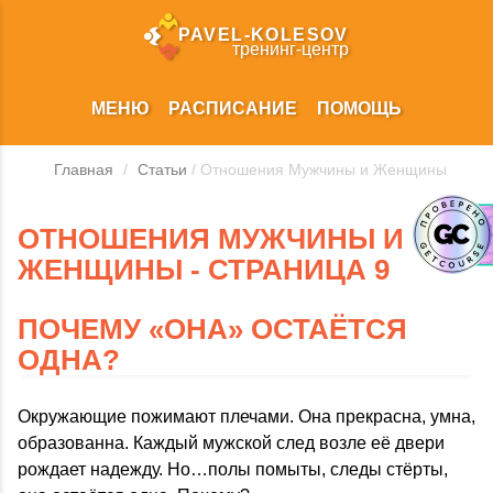
PAVEL‑KOLESOV
тренинг‑центр
МЕНЮ
РАСПИСАНИЕ
ПОМОЩЬ
Главная
/
Статьи
/ Отношения Мужчины и Женщины
ОТНОШЕНИЯ МУЖЧИНЫ И
ЖЕНЩИНЫ - СТРАНИЦА 9
ПОЧЕМУ «ОНА» ОСТАЁТСЯ
ОДНА?
Окружающие пожимают плечами. Она прекрасна, умна,
образованна. Каждый мужской след возле её двери
рождает надежду. Но…полы помыты, следы стёрты,