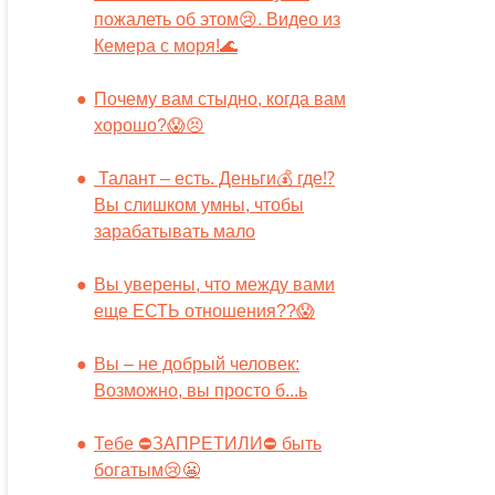
пожалеть об этом😢. Видео из
Кемера с моря!🌊
Почему вам стыдно, когда вам
хорошо?😱😣
Талант – есть. Деньги💰 где⁉️
Вы слишком умны, чтобы
зарабатывать мало
Вы уверены, что между вами
еще ЕСТЬ отношения??😱
Вы – не добрый человек:
Возможно, вы просто б...ь
Тебе ⛔️ЗАПРЕТИЛИ⛔️ быть
богатым😢😬