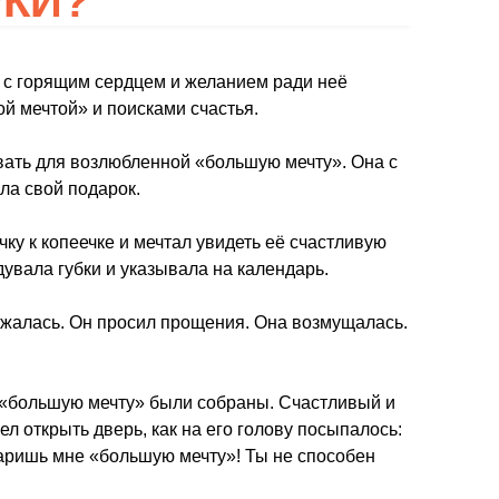
РКИ?
н с горящим сердцем и желанием ради неё
ой мечтой» и поисками счастья.
вать для возлюбленной «большую мечту». Она с
ла свой подарок.
чку к копеечке и мечтал увидеть её счастливую
дувала губки и указывала на календарь.
ижалась. Он просил прощения. Она возмущалась.
 «большую мечту» были собраны. Счастливый и
л открыть дверь, как на его голову посыпалось:
даришь мне «большую мечту»! Ты не способен