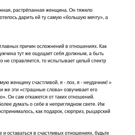
нная, растрёпанная женщина. Он тяжело
отелось дарить ей ту самую «большую мечту», а
 главных причин осложнений в отношениях. Как
мужчина тут же ощущает себя должным, а быть
то не справляется, то испытывает целый спектр
ую женщину счастливой, я - лох, я - неудачник! »
сли же эти «страшные слова» озвучивает его
го». Он сам откажется от таких отношений.
олее думать о себе в неприглядном свете. Им
воспринималось, как подарок, сюрприз, рыцарский
те и оставаться в счастливых отношениях, будьте