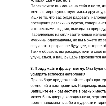
которая уже у вас есть.
Переключите внимание на себя и на то, ч
мечты в мире существует масса других уд
Ищите то, что вас будет радовать, наполн
посещения различных курсов, совершенст
интересными людьми, выезды на природу, т
Параллельно накапливайте новые желания.
мужчины однозадачны, но вы можете их за
создавать прекрасное будущее, которое о
Таким образом, вы рассредоточите своё 
улучшаться, а ваш рыцарь вдохновится н
3.
Придумайте фразу- метлу.
Она будет 
усмирять всплески нетерпения.
При выборе придерживайтесь трёх критер
сомнений и вам нравится. Например: всем
Запишите её и разместите в разных местах
может быть дверца холодильника, зеркало,
время напоминать себе о мудрости и терпе