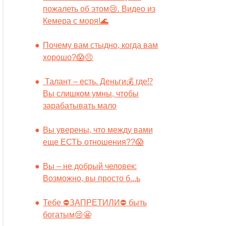
пожалеть об этом😢. Видео из
Кемера с моря!🌊
Почему вам стыдно, когда вам
хорошо?😱😣
Талант – есть. Деньги💰 где⁉️
Вы слишком умны, чтобы
зарабатывать мало
Вы уверены, что между вами
еще ЕСТЬ отношения??😱
Вы – не добрый человек:
Возможно, вы просто б...ь
Тебе ⛔️ЗАПРЕТИЛИ⛔️ быть
богатым😢😬