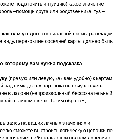
(можете подключить интуицию) какое значение
ороль –помощь друга или родственника, туз –
х
как вам угодно
, специальной схемы раскладки
на виду, перекрытие соседней карты должно быть
по которому вам нужна подсказка.
уку
(правую или левую, как вам удобно) к картам
й над ними до тех пор, пока не почувствуете
ние в ладони (непроизвольный бессознательный
ачивайте лицом вверх. Таким образом,
вываясь на ваших личных значениях и
легко сможете выстроить логическую цепочки по
е проявляет себя только при полном доверии с