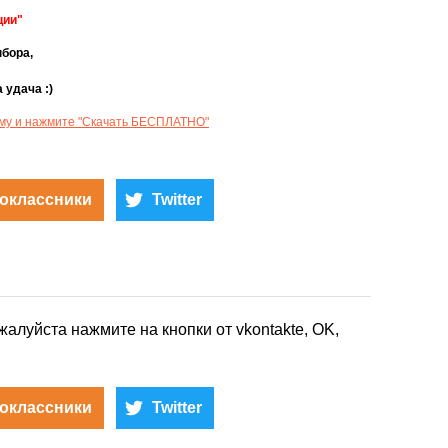
ции"
бора,
 удача :)
рму и нажмите "Скачать БЕСПЛАТНО"
оклассники
Twitter
жалуйста нажмите на кнопки от vkontakte, OK,
оклассники
Twitter