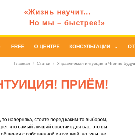
«Жизнь научит...
Но мы – быстрее!»
FREE
О ЦЕНТРЕ
КОНСУЛЬТАЦИИ
О
›
›
Главная
/
Статьи
/
Управляемая интуиция и Чтение Буду
ТУИЦИЯ! ПРИЁМ!
 то наверняка, стоите перед каким-то выбором,
рет, что самый лучший советчик для вас, это вы
 общения с собственной интуицией, но, увы, не