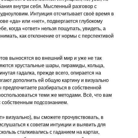
ания внутри себя. Мысленный разговор с
рудноуловим. Интуиция отсчитывает своё время в
ове «да» или «нет», подвергается глубокому
е, когда «ответ» нельзя пощупать, увидеть, а
нимать, как отклонение от нормы с перспективой
етов выносятся во внешний мир и уже не так
яются хрустальные шары, пирамиды, кольца,
нутая гадалка, прежде всего, опирается на
огают дополнить ей общую картину и визуально
ы предпочитаете разбираться в собственной
воспользоваться теми же методами. Всё, что вам
 с собственным подсознанием.
т» визуально), вы сможете прочувствовать, в
ислушаться к советам интуиции и выявить для
кользь сталкивались с гаданием на картах,