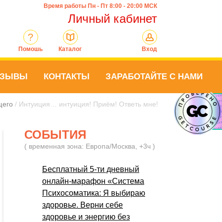
Время работы Пн - Пт 8:00 - 20:00 МСК
Личный кабинет
?
Помошь
Каталог
Вход
ТЗЫВЫ
КОНТАКТЫ
ЗАРАБОТАЙТЕ С НАМИ
щего
/ Интуиция… интуиция! Приём! Ответь мне!
СОБЫТИЯ
( временная зона: Европа/Москва, +3ч )
Бесплатный 5-ти дневный
онлайн-марафон «Система
Психосоматика: Я выбираю
здоровье. Верни себе
здоровье и энергию без