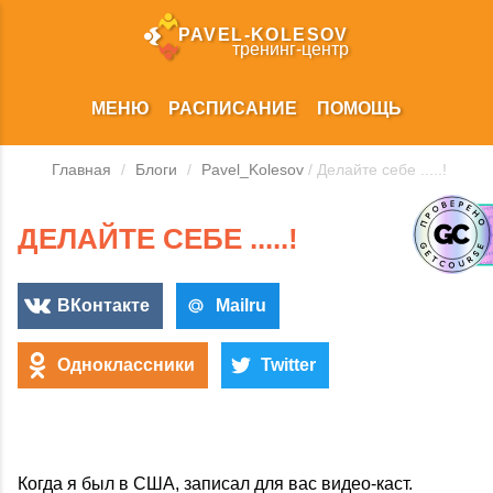
PAVEL‑KOLESOV
тренинг‑центр
МЕНЮ
РАСПИСАНИЕ
ПОМОЩЬ
Главная
/
Блоги
/
Pavel_Kolesov
/ Делайте себе .....!
ДЕЛАЙТЕ СЕБЕ .....!
ВКонтакте
Mailru
Одноклассники
Twitter
Когда я был в США, записал для вас видео-каст.