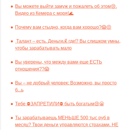
Вы можете выйти замуж и пожалеть об этом😢.
Видео из Кемера с моря!🌊
Почему вам стыдно, когда вам хорошо?😱😣
Талант – есть. Деньги💰 где⁉️ Вы слишком умны,
чтобы зарабатывать мало
Вы уверены, что между вами еще ЕСТЬ
отношения??😱
Вы – не добрый человек: Возможно, вы просто
б...ь
Тебе ⛔️ЗАПРЕТИЛИ⛔️ быть богатым😢😬
Ты зарабатываешь МЕНЬШЕ 500 тыс руб в
месяц? Твои деньги управляются страхами. НЕ