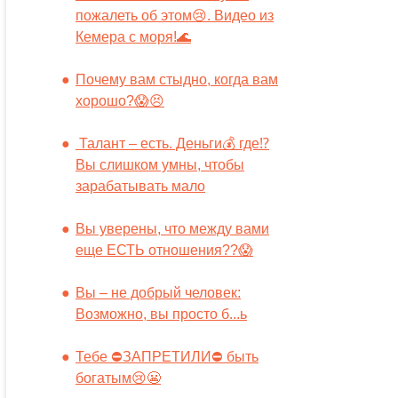
пожалеть об этом😢. Видео из
Кемера с моря!🌊
Почему вам стыдно, когда вам
хорошо?😱😣
Талант – есть. Деньги💰 где⁉️
Вы слишком умны, чтобы
зарабатывать мало
Вы уверены, что между вами
еще ЕСТЬ отношения??😱
Вы – не добрый человек:
Возможно, вы просто б...ь
Тебе ⛔️ЗАПРЕТИЛИ⛔️ быть
богатым😢😬